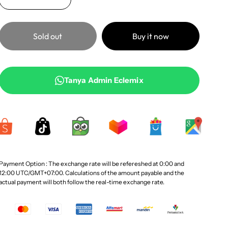
Sold out
Buy it now
Tanya Admin Eclemix
Payment Option : The exchange rate will be refereshed at 0:00 and
12:00 UTC/GMT+07:00. Calculations of the amount payable and the
actual payment will both follow the real-time exchange rate.