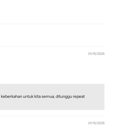
01/15/2025
an keberkahan untuk kita semua, ditunggu repeat
01/15/2025