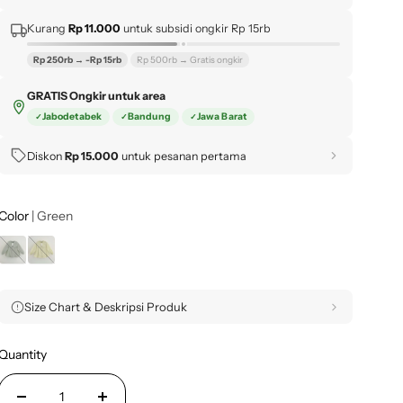
Kurang
Rp 11.000
untuk subsidi ongkir Rp 15rb
Rp 250rb → -Rp 15rb
Rp 500rb → Gratis ongkir
GRATIS Ongkir untuk area
Jabodetabek
Bandung
Jawa Barat
Diskon
Rp 15.000
untuk pesanan pertama
Color
| Green
Size Chart & Deskripsi Produk
Quantity