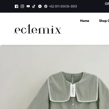
Skip to
GKIR ke seluruh Indonesia untuk order di atas 500K. Subsidi
+62 811-9909-899
content
ongkir 15K keseluruh Indonesia.
Home
Shop C