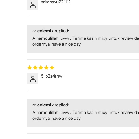
srirahayu221112
.
>>
eclemix
replied:
Alhamdulillah luvvv . Terima kasih mixy untuk review d
ordernya, have a nice day
5ilb2z4rnw
.
>>
eclemix
replied:
Alhamdulillah luvvv , Terima kasih mixy untuk review d
ordernya, have a nice day