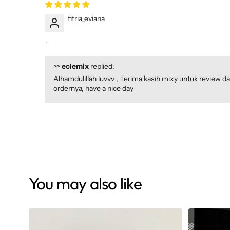
fitria_eviana
.
>>
eclemix
replied:
Alhamdulillah luvvv , Terima kasih mixy untuk review d
ordernya, have a nice day
You may also like