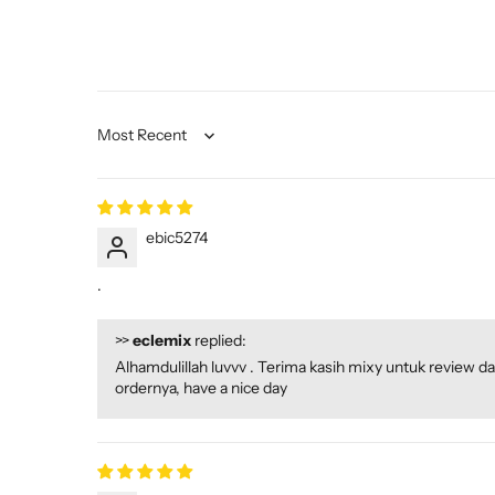
Sort by
ebic5274
.
>>
eclemix
replied:
Alhamdulillah luvvv . Terima kasih mixy untuk review d
ordernya, have a nice day