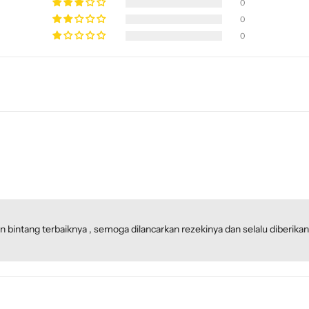
0
0
0
an bintang terbaiknya , semoga dilancarkan rezekinya dan selalu diberik