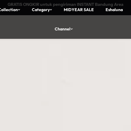
GRATIS ONGKIR untuk pengiriman INSTANT Bandung Area
ollection
Category
MIDYEAR SALE
Eshaluna
Channel