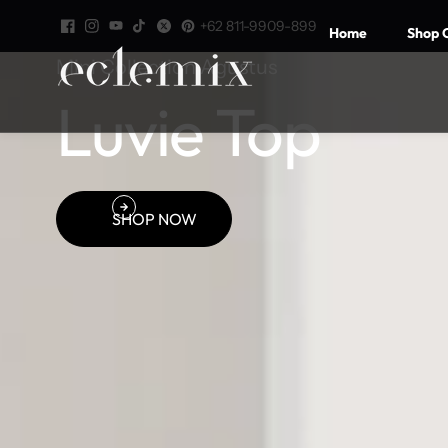
Skip to
GKIR ke seluruh Indonesia untuk order di atas 500K. Subsidi
+62 811-9909-899
content
Home
Shop C
ongkir 15K keseluruh Indonesia.
Mini Collection Agustus
Luvie Top
SHOP NOW